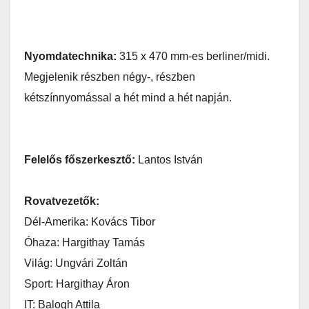
Nyomdatechnika:
315 x 470 mm-es berliner/midi.
Megjelenik részben négy-, részben
kétszínnyomással a hét mind a hét napján.
Felelős főszerkesztő:
Lantos István
Rovatvezetők:
Dél-Amerika: Kovács Tibor
Óhaza: Hargithay Tamás
Világ: Ungvári Zoltán
Sport: Hargithay Áron
IT: Balogh Attila