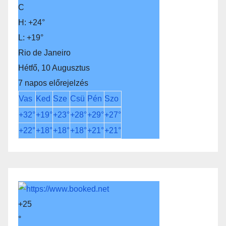
C
H:
+
24°
L:
+
19°
Rio de Janeiro
Hétfő, 10 Augusztus
7 napos előrejelzés
Vas
Ked
Sze
Csü
Pén
Szo
+
32°
+
19°
+
23°
+
28°
+
29°
+
27°
+
22°
+
18°
+
18°
+
18°
+
21°
+
21°
+
25
°