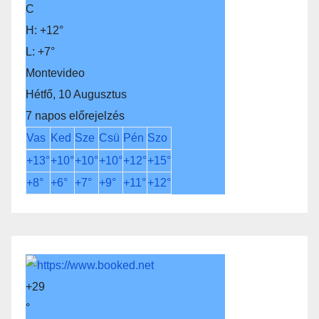
C
H:
+
12°
L:
+
7°
Montevideo
Hétfő, 10 Augusztus
7 napos előrejelzés
Vas
Ked
Sze
Csü
Pén
Szo
+
13°
+
10°
+
10°
+
10°
+
12°
+
15°
+
8°
+
6°
+
7°
+
9°
+
11°
+
12°
+
29
°