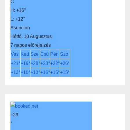
C
H:
+
16°
L:
+
12°
Asuncion
Hétfő, 10 Augusztus
7 napos előrejelzés
Vas
Ked
Sze
Csü
Pén
Szo
+
21°
+
19°
+
28°
+
23°
+
22°
+
26°
+
13°
+
10°
+
13°
+
16°
+
15°
+
15°
+
29
°