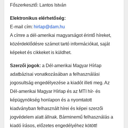
Főszerkesztő: Lantos István
Elektronikus elérhetőség:
E-mail cím:
hirlap@dam.hu
A címre a dél-amerikai magyarságot érintő híreket,
közérdeklődésre számot tartó információkat, saját
képeket és cikkeket is küldhet.
Szerzői jogok:
a Dél-amerikai Magyar Hírlap
adatbázisai vonatkozásában a felhasználási
jogosultság engedélyezése a kiadót illeti meg. Az
Dél-amerikai Magyar Hírlap és az MTI hír- és
képügynökség honlapon és a nyomtatott
kiadványban felhasznált hírei és képei szerzői
jogvédelem alatt állnak. Bárminemű felhasználás a
kiadó írásos, előzetes engedélyéhez kötött!