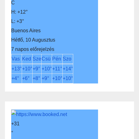
C
H:
+
12°
L:
+
3°
Buenos Aires
Hétfő, 10 Augusztus
7 napos előrejelzés
Vas
Ked
Sze
Csü
Pén
Szo
+
13°
+
10°
+
9°
+
10°
+
11°
+
14°
+
4°
+
6°
+
8°
+
9°
+
10°
+
10°
+
31
°