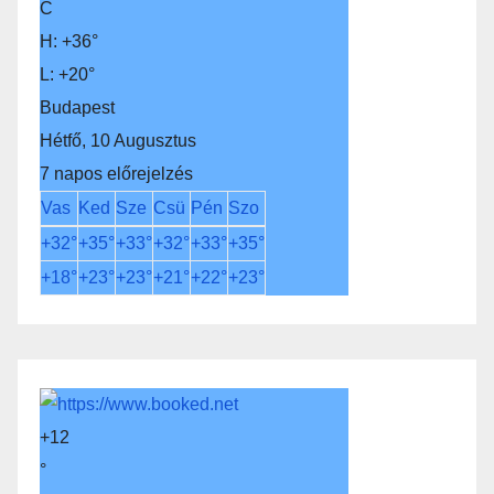
C
H:
+
36°
L:
+
20°
Budapest
Hétfő, 10 Augusztus
7 napos előrejelzés
Vas
Ked
Sze
Csü
Pén
Szo
+
32°
+
35°
+
33°
+
32°
+
33°
+
35°
+
18°
+
23°
+
23°
+
21°
+
22°
+
23°
+
12
°