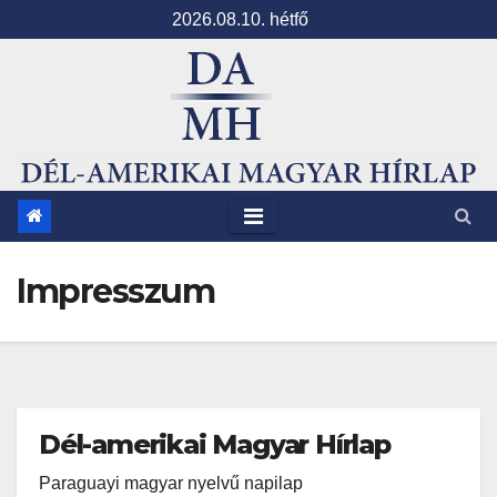
Skip
2026.08.10. hétfő
to
content
Impresszum
Dél-amerikai Magyar Hírlap
Paraguayi magyar nyelvű napilap