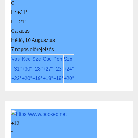
C
H:
+
31°
L:
+
21°
Caracas
Hétfő, 10 Augusztus
7 napos előrejelzés
Vas
Ked
Sze
Csü
Pén
Szo
+
31°
+
30°
+
28°
+
27°
+
23°
+
24°
+
22°
+
20°
+
19°
+
19°
+
19°
+
20°
+
12
°